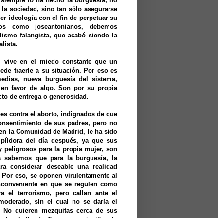
siempre lo ha hecho la burguesía, no
 la sociedad, sino tan sólo asegurarse
ier ideología con el fin de perpetuar su
ros como joseantonianos, debemos
lismo falangista, que acabó siendo la
lista.
s, vive en el miedo constante que un
ede traerle a su situación. Por eso es
medias, nueva burguesía del sistema,
 en favor de algo. Son por su propia
to de entrega o generosidad.
es contra el aborto, indignados de que
onsentimiento de sus padres, pero no
 en la Comunidad de Madrid, le ha sido
 píldora del día después, ya que sus
y peligrosos para la propia mujer, son
 sabemos que para la burguesía, la
ara considerar deseable una realidad
 Por eso, se oponen virulentamente al
nconveniente en que se regulen como
a el terrorismo, pero callan ante el
moderado, sin el cual no se daría el
o. No quieren mezquitas cerca de sus