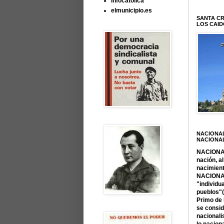
Infocatólica
elmunicipio.es
SANTA CR
LOS CAID
NACIONA
NACIONA
NACIONAL
nación, al
nacimient
NACIONA
"individu
pueblos"
Primo de
se consi
nacional