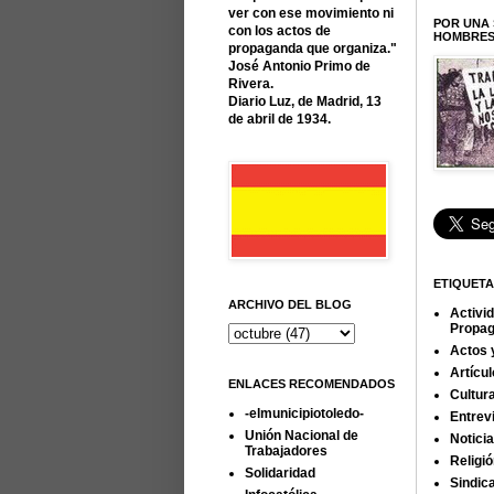
ver con ese movimiento ni
POR UNA 
con los actos de
HOMBRES 
propaganda que organiza."
José Antonio Primo de
Rivera.
Diario Luz, de Madrid, 13
de abril de 1934.
ETIQUET
ARCHIVO DEL BLOG
Activi
Propa
Actos 
Artícu
ENLACES RECOMENDADOS
Cultur
-elmunicipiotoledo-
Entrev
Unión Nacional de
Notici
Trabajadores
Religi
Solidaridad
Sindic