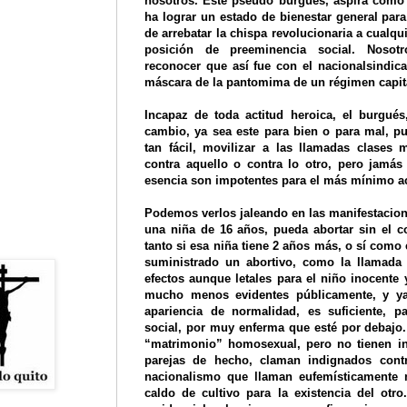
nosotros. Este pseudo burgués, aspira como 
ha lograr un estado de bienestar general para
de arrebatar la chispa revolucionaria a cualqu
posición de preeminencia social. Nosot
reconocer que así fue con el nacionalsindica
máscara de la pantomima de un régimen capita
Incapaz de toda actitud heroica, el burgué
cambio, ya sea este para bien o para mal, pu
tan fácil, movilizar a las llamadas clases 
contra aquello o contra lo otro, pero jamás
esencia son impotentes para el más mínimo ac
Podemos verlos jaleando en las manifestacion
una niña de 16 años, pueda abortar sin el c
tanto si esa niña tiene 2 años más, o sí como
suministrado un abortivo, como la llamada
efectos aunque letales para el niño inocente 
mucho menos evidentes públicamente, y ya
apariencia de normalidad, es suficiente, p
social, por muy enferma que esté por debajo.
“matrimonio” homosexual, pero no tienen i
parejas de hecho, claman indignados contr
nacionalismo que llaman eufemísticamente 
caldo de cultivo para la existencia del otr