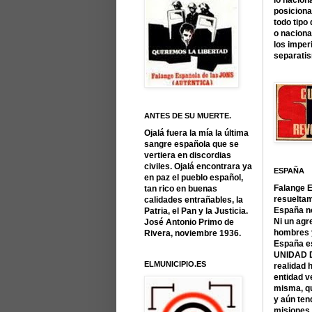
lo naciona
posicion
todo tipo
o naciona
los imper
separati
ANTES DE SU MUERTE.
Ojalá fuera la mía la última
sangre española que se
vertiera en discordias
civiles. Ojalá encontrara ya
ESPAÑA
en paz el pueblo español,
Falange 
tan rico en buenas
resuelta
calidades entrañables, la
España no
Patria, el Pan y la Justicia.
Ni un agr
José Antonio Primo de
hombres 
Rivera, noviembre 1936.
España e
UNIDAD 
ELMUNICIPIO.ES
realidad 
entidad v
misma, qu
y aún ten
misiones 