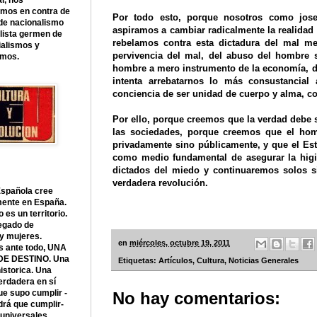
l, nos
amos en contra de
Por todo esto, porque nosotros como jose
 de nacionalismo
aspiramos a cambiar radicalmente la realidad
lista germen de
rebelamos contra esta dictadura del mal m
ialismos y
pervivencia del mal, del abuso del hombre s
smos.
hombre a mero instrumento de la economía, de
intenta arrebatarnos lo más consustancial a
conciencia de ser unidad de cuerpo y alma, c
Por ello, porque creemos que la verdad debe s
las sociedades, porque creemos que el hom
privadamente sino públicamente, y que el Es
como medio fundamental de asegurar la higi
dictados del miedo y continuaremos solos si
verdadera revolución.
Española cree
mente en España.
 es un territorio.
egado de
y mujeres.
en
miércoles, octubre 19, 2011
s ante todo, UNA
DE DESTINO. Una
Etiquetas:
Artículos
,
Cultura
,
Noticias Generales
historica. Una
erdadera en sí
e supo cumplir -
No hay comentarios:
drá que cumplir-
universales.