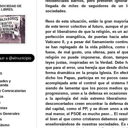
residenciales barrios, pero prefieren ignora
llegada de miles de seguidores de un I
SOCIEDAD DE
LIBRES.
sociedades.
Reos de esta situación, están la gran mayoría
de este terror colectivo al futuro, aunque el
por el liberalismo de que la religión, es un ac
perfección evangélica, de puertas hacia ade
Vaticano II, y a pesar del llamamiento contin
se han replegado de la vida pública, como 
fuese, de mal gusto, una ofensa, para el que
religión no puede imponerse, dicen, tampo
leyes justas, inspiradas en la Verdad. Debe 
que para el error, una herejía que desde dich
forma dramática en la propia Iglesia. En efe
AS
dicho los Papas, participa en no pocos casos
dades y
acomplejada ante el control que el sistema
ganda
siendo de lamentar que los pocos medios que
y Convocatorias
progresismo, unen a la defensa en ocasiones v
los
a la apología del más extremo liberalismo
a
desconcertados creen encontrar la defensa de
istas
del capital, como el PP, y se dicen unos a ot
as Generales
mal menor, el PSOE es mucho peor… El result
el bien al que como cristianos debemos aspira
ón
enseñoreándose de nuestras sociedades. Es e
alismo