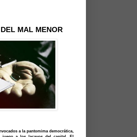
 DEL MAL MENOR
onvocados a la pantomima democrática,
 juego a los lacayos del capital. El