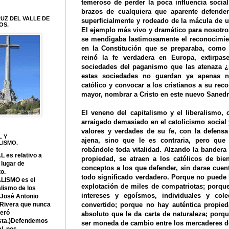
temeroso de perder la poca influencia socia
brazos de cualquiera que aparente defende
UZ DEL VALLE DE
superficialmente y rodeado de la mácula de una
OS.
El ejemplo más vivo y dramático para nosotr
se mendigaba lastimosamente el reconocimien
en la Constitución que se preparaba, como
reinó la fe verdadera en Europa, extirpa
sociedades del paganismo que las atenaza 
estas sociedades no guardan ya apenas n
católico y convocar a los cristianos a su rec
mayor, nombrar a Cristo en este nuevo Saned
El veneno del capitalismo y el liberalismo, c
arraigado demasiado en el catolicismo social y
valores y verdades de su fe, con la defensa
L Y
ajena, sino que le es contraria, pero que
LISMO.
robándole toda vitalidad. Alzando la bandera de
 es relativo a
propiedad, se atraen a los católicos de bie
 lugar de
conceptos a los que defender, sin darse cuen
o.
todo significado verdadero. Porque no puede h
LISMO es el
explotación de miles de compatriotas; porque
alismo de los
intereses y egoísmos, individuales y col
(José Antonio
 Rivera que nunca
convertido; porque no hay auténtica propieda
deró
absoluto que le da carta de naturaleza; porq
ista.)Defendemos
ser moneda de cambio entre los mercaderes d