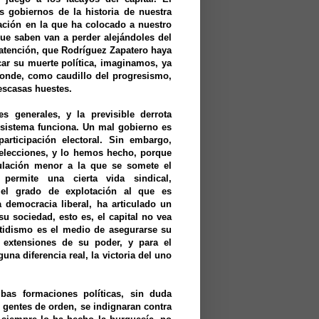
 gobiernos de la historia de nuestra
tuación en la que ha colocado a nuestro
que saben van a perder alejándoles del
 atención, que Rodríguez Zapatero haya
car su muerte política, imaginamos, ya
onde, como caudillo del progresismo,
escasas huestes.
s generales, y la previsible derrota
l sistema funciona. Un mal gobierno es
articipación electoral. Sin embargo,
elecciones, y lo hemos hecho, porque
lación menor a la que se somete el
permite una cierta vida sindical,
r el grado de explotación al que es
a democracia liberal, ha articulado un
u sociedad, esto es, el capital no vea
rtidismo es el medio de asegurarse su
xtensiones de su poder, y para el
una diferencia real, la victoria del uno
bas formaciones políticas, sin duda
 gentes de orden, se indignaran contra