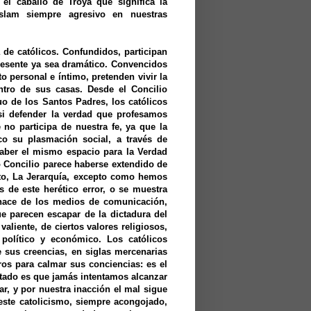
r el caballo de Troya que significa la
slam siempre agresivo en nuestras
 de católicos. Confundidos, participan
 presente ya sea dramático. Convencidos
to personal e íntimo, pretenden vivir la
ntro de sus casas. Desde el Concilio
uo de los Santos Padres, los católicos
si defender la verdad que profesamos
 no participa de nuestra fe, ya que la
co su plasmación social, a través de
haber el mismo espacio para la Verdad
o Concilio parece haberse extendido de
cto, La Jerarquía, excepto como hemos
 de este herético error, o se muestra
 hace de los medios de comunicación,
 parecen escapar de la dictadura del
aliente, de ciertos valores religiosos,
 político y económico. Los católicos
 sus creencias, en siglas mercenarias
ros para calmar sus conciencias: es el
ado es que jamás intentamos alcanzar
r, y por nuestra inacción el mal sigue
ste catolicismo, siempre acongojado,