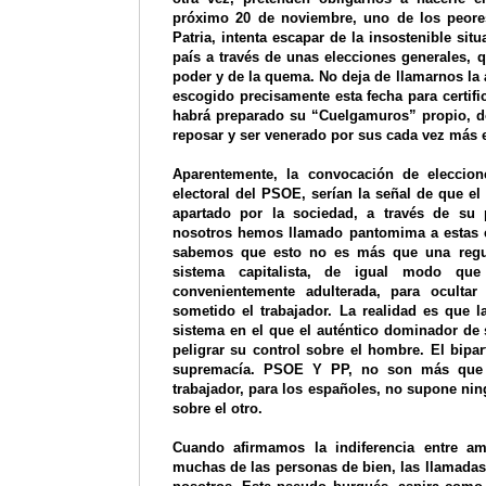
próximo 20 de noviembre, uno de los peores
Patria, intenta escapar de la insostenible si
país a través de unas elecciones generales, 
poder y de la quema. No deja de llamarnos la
escogido precisamente esta fecha para certifi
habrá preparado su “Cuelgamuros” propio, d
reposar y ser venerado por sus cada vez más 
Aparentemente, la convocación de eleccione
electoral del PSOE, serían la señal de que e
apartado por la sociedad, a través de su p
nosotros hemos llamado pantomima a estas 
sabemos que esto no es más que una regu
sistema capitalista, de igual modo que 
convenientemente adulterada, para oculta
sometido el trabajador. La realidad es que l
sistema en el que el auténtico dominador de s
peligrar su control sobre el hombre. El bipa
supremacía. PSOE Y PP, no son más que e
trabajador, para los españoles, no supone ning
sobre el otro.
Cuando afirmamos la indiferencia entre am
muchas de las personas de bien, las llamadas