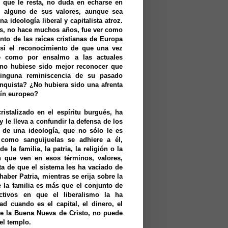
l que le resta, no duda en echarse en
r alguno de sus valores, aunque sea
 ideología liberal y capitalista atroz.
os, no hace muchos años, fue ver como
to de las raíces cristianas de Europa
 si el reconocimiento de que una vez
se como por ensalmo a las actuales
¿no hubiese sido mejor reconocer que
inguna reminiscencia de su pasado
onquista? ¿No hubiera sido una afrenta
rín europeo?
ristalizado en el espíritu burgués, ha
 le lleva a confundir la defensa de los
 de una ideología, que no sólo le es
 como sanguijuelas se adhiere a él,
 la familia, la patria, la religión o la
n que ven en esos términos, valores,
ta de que el sistema les ha vaciado de
aber Patria, mientras se erija sobre la
 la familia es más que el conjunto de
ectivos en que el liberalismo la ha
d cuando es el capital, el dinero, el
ue la Buena Nueva de Cristo, no puede
el templo.